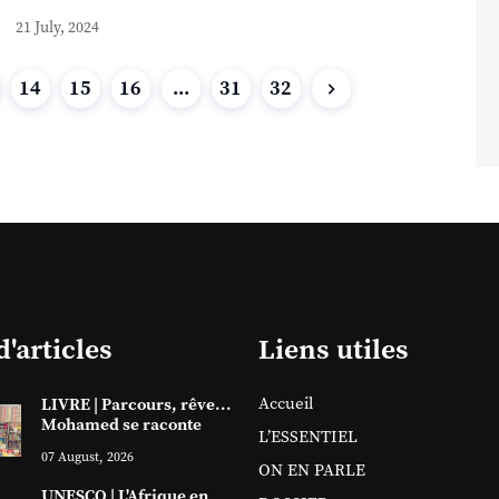
21 July, 2024
14
15
16
...
31
32
d'articles
Liens utiles
Accueil
LIVRE | Parcours, rêve...
Mohamed se raconte
L’ESSENTIEL
07 August, 2026
ON EN PARLE
UNESCO | L'Afrique en