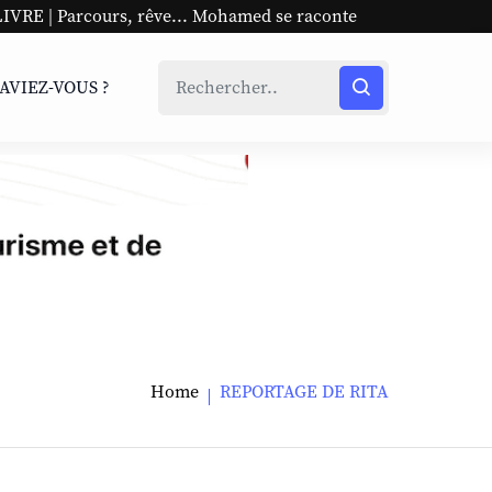
Parcours, rêve... Mohamed se raconte
UNESCO | L'Afriqu
SAVIEZ-VOUS ?
Home
REPORTAGE DE RITA