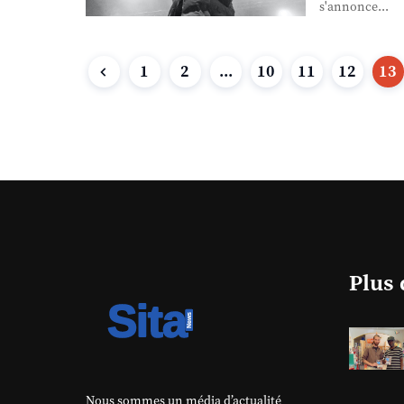
s'annonce...
1
2
...
10
11
12
13
Plus 
Nous sommes un média d’actualité