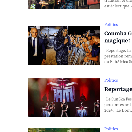
tradition et u
est éclectique.
Politics
Coumba Ga
magique!
Reportage. La 
prestation rem
du Rab'Africa 
Politics
Reportage 
Le SunSka Festi
personnes ont 
2024. Le Dom.
Politics