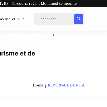
arcours, rêve... Mohamed se raconte
UNESCO | L'Afriqu
SAVIEZ-VOUS ?
Home
REPORTAGE DE RITA