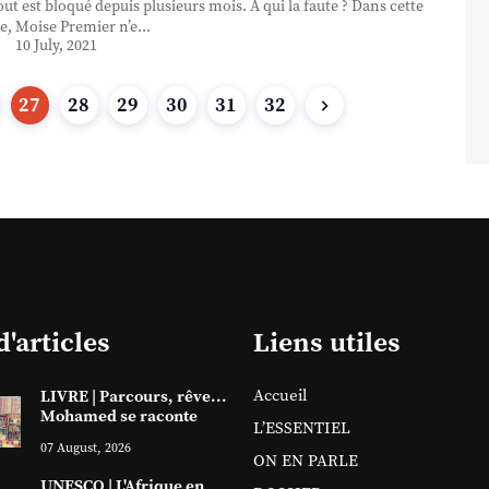
ut est bloqué depuis plusieurs mois. A qui la faute ? Dans cette
e, Moise Premier n’e...
10 July, 2021
27
28
29
30
31
32
d'articles
Liens utiles
Accueil
LIVRE | Parcours, rêve...
Mohamed se raconte
L’ESSENTIEL
07 August, 2026
ON EN PARLE
UNESCO | L'Afrique en