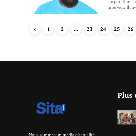
corporation. To
interview fleuv
1
2
...
23
24
25
26
Plus 
Nous sommes un média d’actualité