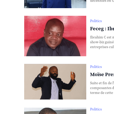
décennies en Gu
Politics
Feceg : Ib
Ibrahim C est 
show-biz guiné
entreprises cul
Politics
Moïse Prem
Suite et fin de
composantes d
terme de cette 
Politics