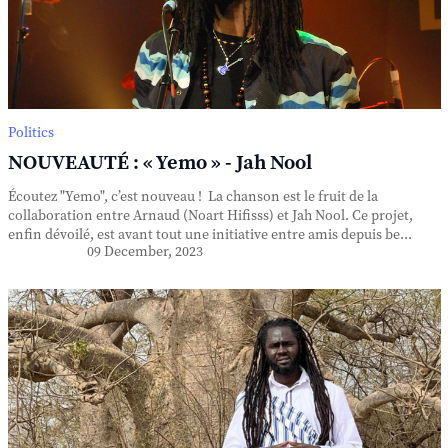
Politics
NOUVEAUTÉ : « Yemo » - Jah Nool
Écoutez "Yemo", c’est nouveau ! La chanson est le fruit de la
collaboration entre Arnaud (Noart Hifisss) et Jah Nool. Ce projet,
enfin dévoilé, est avant tout une initiative entre amis depuis be...
09 December, 2023