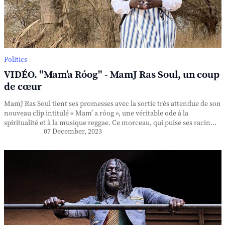
Politics
VIDÉO. "Mam’a Róog" - MamJ Ras Soul, un coup
de cœur
MamJ Ras Soul tient ses promesses avec la sortie très attendue de son
nouveau clip intitulé « Mam’ a róog », une véritable ode à la
spiritualité et à la musique reggae. Ce morceau, qui puise ses racin...
07 December, 2023