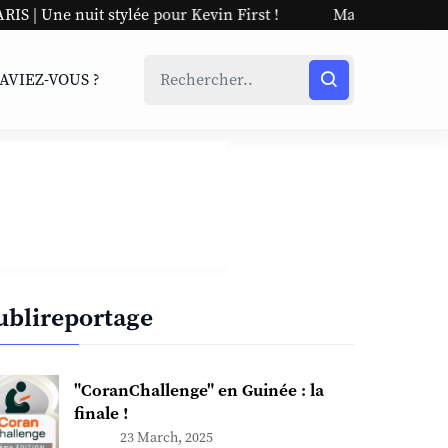
e nuit stylée pour Kevin First !
Maciré Sylla : tout s’écro
SAVIEZ-VOUS ?
ublireportage
"CoranChallenge" en Guinée : la
finale !
23 March, 2025