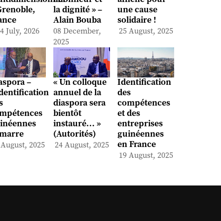
Grenoble,
la dignité » –
une cause
ance
Alain Bouba
solidaire !
4 July, 2026
08 December,
25 August, 2025
2025
aspora –
« Un colloque
Identification
identification
annuel de la
des
s
diaspora sera
compétences
mpétences
bientôt
et des
inéennes
instauré… »
entreprises
marre
(Autorités)
guinéennes
en France
 August, 2025
24 August, 2025
19 August, 2025