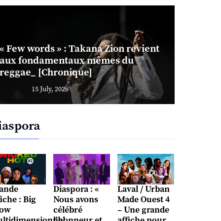
« Few words » : Takana Zion revient
aux fondamentaux mêmes du
reggae_ [Chronique]
15 July, 2026
iaspora
ande
Diaspora : «
Laval / Urban
fiche : Big
Nous avons
Made Ouest 4
ow
célébré
– Une grande
ltidimensionnel
l’honneur et
affiche pour