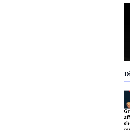
D
Gr
af
sh
mu