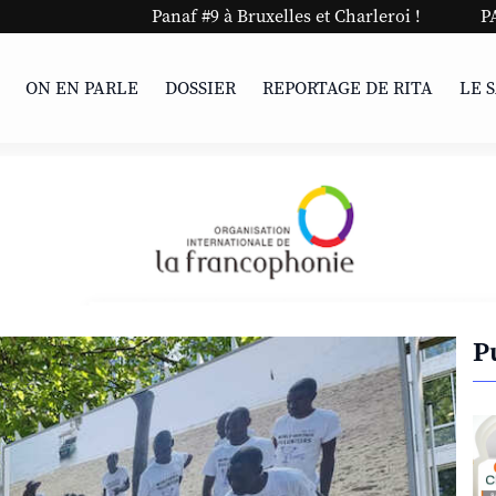
Panaf #9 à Bruxelles et Charleroi !
PARIS | Un
ON EN PARLE
DOSSIER
REPORTAGE DE RITA
LE 
P