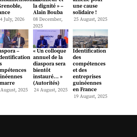
Grenoble,
la dignité » –
une cause
ance
Alain Bouba
solidaire !
4 July, 2026
08 December,
25 August, 2025
2025
aspora –
« Un colloque
Identification
identification
annuel de la
des
s
diaspora sera
compétences
mpétences
bientôt
et des
inéennes
instauré… »
entreprises
marre
(Autorités)
guinéennes
en France
 August, 2025
24 August, 2025
19 August, 2025