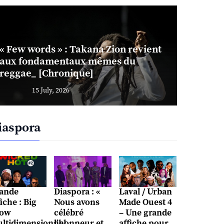
« Few words » : Takana Zion revient
aux fondamentaux mêmes du
reggae_ [Chronique]
15 July, 2026
iaspora
ande
Diaspora : «
Laval / Urban
fiche : Big
Nous avons
Made Ouest 4
ow
célébré
– Une grande
ltidimensionnel
l’honneur et
affiche pour