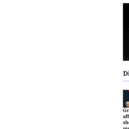
D
Gr
af
sh
mu