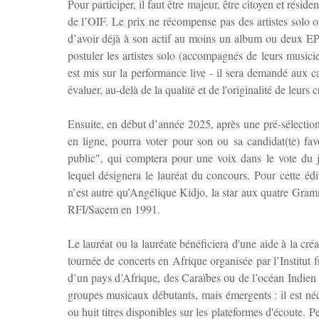
Pour participer, il faut être majeur, être citoyen et rés
de l’OIF. Le prix ne récompense pas des artistes solo 
d’avoir déjà à son actif au moins un album ou deux EPs,
postuler les artistes solo (accompagnés de leurs musici
est mis sur la performance live - il sera demandé aux 
évaluer, au-delà de la qualité et de l'originalité de leurs 
Ensuite, en début d’année 2025, après une pré-sélection,
en ligne, pourra voter pour son ou sa candidat(te) fav
public", qui comptera pour une voix dans le vote du 
lequel désignera le lauréat du concours. Pour cette éd
n’est autre qu’Angélique Kidjo, la star aux quatre Gra
RFI/Sacem en 1991.
Le lauréat ou la lauréate bénéficiera d'une aide à la cr
tournée de concerts en Afrique organisée par l’Institut 
d’un pays d’Afrique, des Caraïbes ou de l’océan Indien
groupes musicaux débutants, mais émergents : il est né
ou huit titres disponibles sur les plateformes d'écoute.
Pe