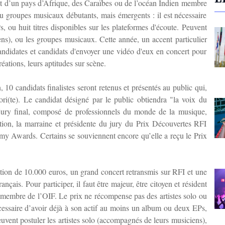
ident d’un pays d’Afrique, des Caraïbes ou de l’océan Indien membre
ou groupes musicaux débutants, mais émergents : il est nécessaire
 ou huit titres disponibles sur les plateformes d'écoute.
Peuvent
ens), ou les groupes musicaux. Cette année, un accent particulier
candidates et candidats d'envoyer une vidéo d'eux en concert pour
créations, leurs aptitudes sur scène.
 10 candidats finalistes seront retenus et présentés au public qui,
ori(te). Le candidat désigné par le public obtiendra "la voix du
jury final, composé de professionnels du monde de la musique,
ition, la marraine et présidente du jury du Prix Découvertes RFI
mmy Awards. Certains se souviennent encore qu’elle a reçu le Prix
éation de 10.000 euros, un grand concert retransmis sur RFI et une
français.
Pour participer, il faut être majeur, être citoyen et résident
 membre de l’OIF. Le prix ne récompense pas des artistes solo ou
cessaire d’avoir déjà à son actif au moins un album ou deux EPs,
uvent postuler les artistes solo (accompagnés de leurs musiciens),