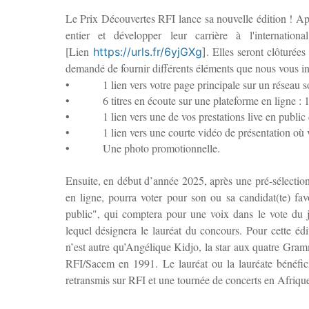
Le Prix Découvertes RFI lance sa nouvelle édition ! App
entier et développer leur carrière à l'internation
[Lien
. Elles seront clôturé
https://urls.fr/6yjGXg
]
demandé de fournir différents éléments que nous vous in
•
1 lien vers votre page principale sur un réseau s
•
6 titres en écoute sur une plateforme en ligne : 1 
•
1 lien vers une de vos prestations live en publi
•
1 lien vers une courte vidéo de présentation où
•
Une photo promotionnelle.
Ensuite, en début d’année 2025, après une pré-sélection,
en ligne, pourra voter pour son ou sa candidat(te) fav
public", qui comptera pour une voix dans le vote du 
lequel désignera le lauréat du concours. Pour cette éd
n’est autre qu’Angélique Kidjo, la star aux quatre Gra
RFI/Sacem en 1991.
Le lauréat ou la lauréate bénéfi
retransmis sur RFI et une tournée de concerts en Afrique 