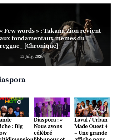
« Few words » : Takana Zion revient
aux fondamentaux mêmes du
reggae_ [Chronique]
15 July, 2026
iaspora
ande
Diaspora : «
Laval / Urban
fiche : Big
Nous avons
Made Ouest 4
ow
célébré
– Une grande
ltidimensionnel
l’honneur et
affiche pour