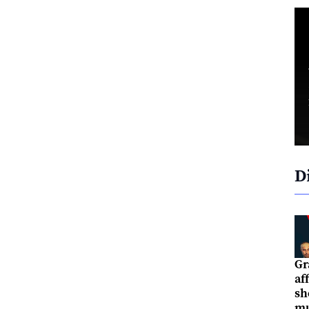
D
Gr
af
sh
mu