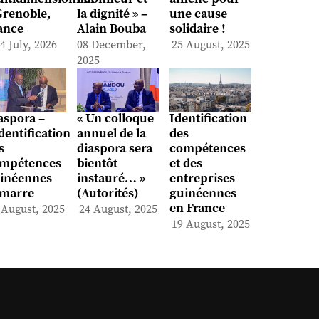
Grenoble,
la dignité » –
une cause
ance
Alain Bouba
solidaire !
4 July, 2026
08 December,
25 August, 2025
2025
aspora –
« Un colloque
Identification
identification
annuel de la
des
s
diaspora sera
compétences
mpétences
bientôt
et des
inéennes
instauré… »
entreprises
marre
(Autorités)
guinéennes
en France
 August, 2025
24 August, 2025
19 August, 2025