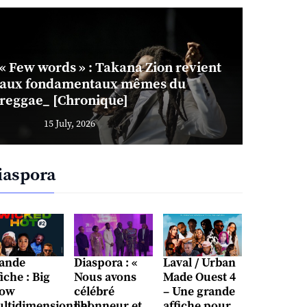
« Few words » : Takana Zion revient
aux fondamentaux mêmes du
reggae_ [Chronique]
15 July, 2026
iaspora
ande
Diaspora : «
Laval / Urban
fiche : Big
Nous avons
Made Ouest 4
ow
célébré
– Une grande
ltidimensionnel
l’honneur et
affiche pour