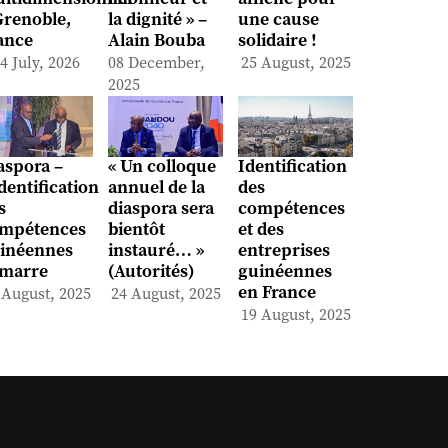
Grenoble,
la dignité » –
une cause
ance
Alain Bouba
solidaire !
4 July, 2026
08 December,
25 August, 2025
2025
aspora –
« Un colloque
Identification
identification
annuel de la
des
s
diaspora sera
compétences
mpétences
bientôt
et des
inéennes
instauré… »
entreprises
marre
(Autorités)
guinéennes
en France
 August, 2025
24 August, 2025
19 August, 2025