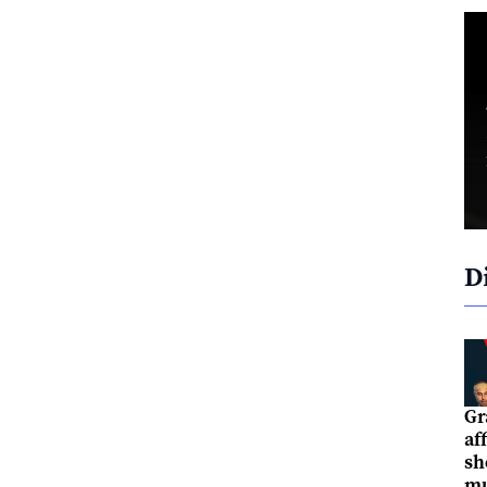
D
Gr
af
sh
mu