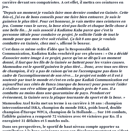
carrière devant ses compatriotes. A cet effet, il mettra ces ceintures en
jeu.
"Depuis un moment je voulais faire mon dernier combat en Guinée. Cette
fois-ci, j'ai eu de bons conseils pour me faire bien entourer. Je suis le
guinéen le plus titré. Pour cet honneur, je vais mettre mes ceintures en
jeu. Comme vous le savez, la boxe n’est pas facile et chaque belle chose à
une belle fin... Je suis associé à Kadiatou Kaba parce que c'est la
personne idéale pour conduire ce projet. Je sollicite l’aide de tout le
monde pour que mon rêve soit réalisé. Ça fait 8 ans que je voulais
combattre en Guinée, chez moi »
, affirmé le boxeur.
C'est dans ce même ordre d’idée que la Responsable de Kadiak
Communication, Kadiatou Kaba renchérit par ces phrases :
« On a décidé
d’associer notre image à ce projet, parce qu'on se dit qu’à un moment
donné, il faut que les fils de la Guinée se battent pour les vraies causes.
Mamoudou est le sportif guinéen le plus titré... Donc, avec tous ses titres
de champion, il n’y a pas de raison qu'on ne l’accompagne pas dans le
cadre de l’accomplissement de son rêve... Le projet est noble et il est à
soutenir par tout le monde et c’est en cela que Kadiak Communication est
aujourd'hui aux côtés de Fanca (marque du boxeur) pour pouvoir l’aider
à réaliser son rêve ultime qu'il ambition depuis près de 9 ans. Il a
combattu au moins dans une quarantaine de pays. Pendant cet
événement, la Guinée sera la plaque tournante du sport et de la boxe. »
Mamoudou Axel Keita met un terme à sa carrière à 38 ans : champion
intercontinental ISKA, champion du monde ISKA, poids lourd, double
champion d’Europe WFCA, champion de la Hollande.... Sur 108 combats,
l'athlète guinéen a remporté 72 victoires avec 44 victoires par Ko. Il a
enregistré 31 défaites et 5 matchs nuls.
Dans ses perspectives, le sportif de haut niveau compte apporter sa