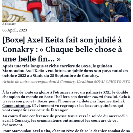
A changer
06 April, 2023
[Boxe] Axel Keita fait son jubilé à
Conakry : « Chaque belle chose à
une belle fin... »
Après une très longue et riche carrière de Boxe, le guinéen
Mamoudou Axel Keita veut faire son jubilé dans son pays natal en
octobre 2023 au Stade du 28 Septembre de Conakry.
Article de notre correspondant à Conakry, Ibrahima SOYA/ ©PHOTO NTG
À la suite de toute sa gloire à l’étranger avec un palmarès XXL, le double
champion du monde en Boxe Thaï fera son dernier
round
chez lui. Cela à
travers son projet
« Boxer pour l’honneur »
piloté par l’agence
Kadiak
Communication
. L’événement va regrouper les boxeurs guinéens qui
vont compétir avec ceux de l’étranger.
Au cours d’une conférence de presse tenue vers la soirée du mercredi 5
avril à Conakry, les organisateurs ont annoncé les couleurs de cet
événement.
Pour Mamoudou Axel Keita, c’est un rêve de faire le dernier combat de sa