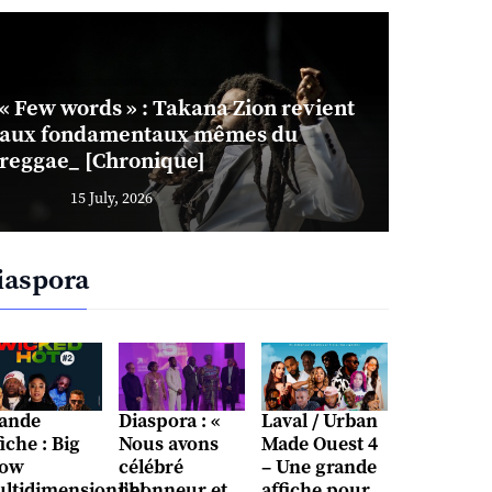
« Few words » : Takana Zion revient
aux fondamentaux mêmes du
reggae_ [Chronique]
15 July, 2026
iaspora
ande
Diaspora : «
Laval / Urban
fiche : Big
Nous avons
Made Ouest 4
ow
célébré
– Une grande
ltidimensionnel
l’honneur et
affiche pour