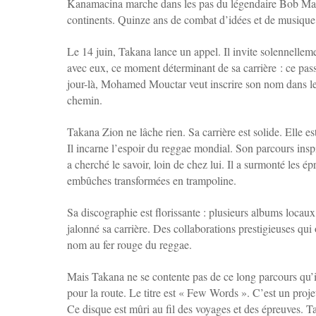
Kanamacina marche dans les pas du légendaire Bob Marle
continents. Quinze ans de combat d’idées et de musiqu
Le 14 juin, Takana lance un appel. Il invite solennellemen
avec eux, ce moment déterminant de sa carrière : ce pas
jour-là, Mohamed Mouctar veut inscrire son nom dans le
chemin.
Takana Zion ne lâche rien. Sa carrière est solide. Elle es
Il incarne l’espoir du reggae mondial. Son parcours inspir
a cherché le savoir, loin de chez lui. Il a surmonté les 
embûches transformées en trampoline.
Sa discographie est florissante : plusieurs albums locau
jalonné sa carrière. Des collaborations prestigieuses qui
nom au fer rouge du reggae.
Mais Takana ne se contente pas de ce long parcours qu’il
pour la route. Le titre est « Few Words ». C’est un pro
Ce disque est mûri au fil des voyages et des épreuves. T