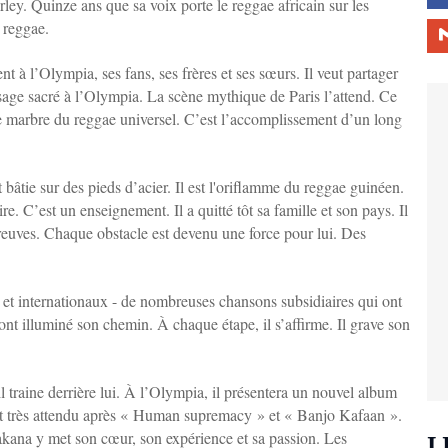
y. Quinze ans que sa voix porte le reggae africain sur les
e reggae.
t à l’Olympia, ses fans, ses frères et ses sœurs. Il veut partager
sage sacré à l’Olympia. La scène mythique de Paris l’attend. Ce
 marbre du reggae universel. C’est l’accomplissement d’un long
t bâtie sur des pieds d’acier. Il est l'oriflamme du reggae guinéen.
e. C’est un enseignement. Il a quitté tôt sa famille et son pays. Il
épreuves. Chaque obstacle est devenu une force pour lui. Des
x et internationaux - de nombreuses chansons subsidiaires qui ont
 ont illuminé son chemin. À chaque étape, il s’affirme. Il grave son
 traine derrière lui. À l’Olympia, il présentera un nouvel album
jet très attendu après « Human supremacy » et « Banjo Kafaan ».
akana y met son cœur, son expérience et sa passion. Les
L