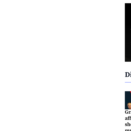
D
Gr
af
sh
mu