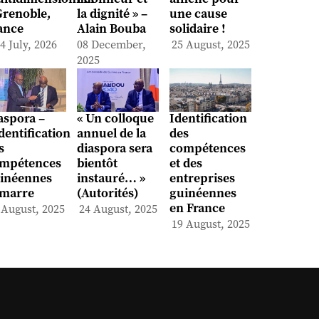
Grenoble,
la dignité » –
une cause
ance
Alain Bouba
solidaire !
4 July, 2026
08 December,
25 August, 2025
2025
aspora –
« Un colloque
Identification
identification
annuel de la
des
s
diaspora sera
compétences
mpétences
bientôt
et des
inéennes
instauré… »
entreprises
marre
(Autorités)
guinéennes
en France
 August, 2025
24 August, 2025
19 August, 2025