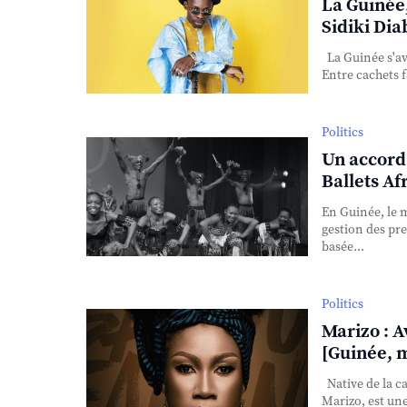
La Guinée,
Sidiki Dia
La Guinée s'av
Entre cachets f
Politics
Un accord 
Ballets Af
En Guinée, le m
gestion des pre
basée...
Politics
Marizo : A
[Guinée, 
Native de la c
Marizo, est un