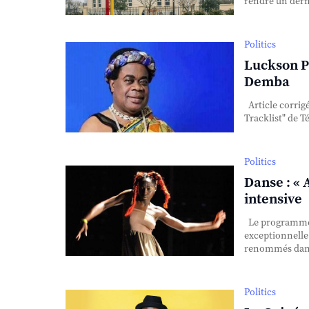
rendre un dern
Politics
Luckson P
Demba
Article corrigé
Tracklist" de Té
Politics
Danse : «
intensive
Le programme 
exceptionnelle
renommés dans
Politics