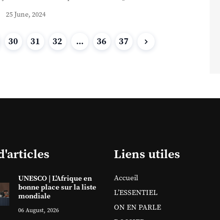
25 June, 2024
30
31
32
...
36
37
d'articles
Liens utiles
Accueil
UNESCO | L'Afrique en
bonne place sur la liste
L’ESSENTIEL
mondiale
ON EN PARLE
06 August, 2026