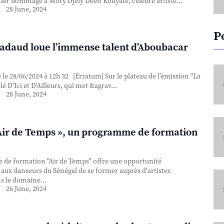
ier hommage à Mory Djely Deen Kouyaté, célèbre artiste...
28 June, 2024
P
adaud loue l’immense talent d’Aboubacar
 le 28/06/2024 à 12h 32 [Erratum] Sur le plateau de l'émission "La
lé D'Ici et D'Ailleurs, qui met &agrav...
28 June, 2024
 Air de Temps », un programme de formation
de formation "Air de Temps" offre une opportunité
 aux danseurs du Sénégal de se former auprès d'artistes
 le domaine...
26 June, 2024