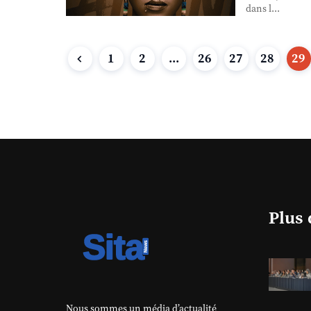
dans l...
1
2
...
26
27
28
29
Plus 
Nous sommes un média d’actualité