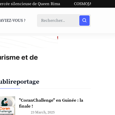
cieuse de Queen Rima
COSMOJAZZ 2026 | Les plus belles
SAVIEZ-VOUS ?
ublireportage
"CoranChallenge" en Guinée : la
finale !
23 March, 2025