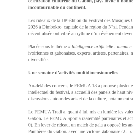
célébration culturelle du Gabon, pays invité d’honneu
incontournable du continent.
Les rideaux de la 18
ᵉ
édition du Festival des Musique
2026 à Dimbokro, capitale de la région du N’zi. Pendant s
décentralisée ont vibré au rythme d’un événement devenu
Placée sous le thème
« Intelligence artificielle : menac
ivoiriennes et gabonaises, experts, artistes, partenaires
diversifiée.
Une semaine d’activités multidimensionnelles
Au-delà des concerts, le FEMUA 18 a proposé plusieurs 
intellectuel du festival, a accueilli des panels de haut niv
discussions autour des arts et de la culture, notamment su
Le FEMUA Tradi a, quant à lui, mis en lumière les valeu
Gabon. Le FEMUA Sport a rassemblé partenaires et acte
0). En lever de rideau, un match de gala a opposé les an
Panthères du Gabon, avec une victoire gabonaise (2-1),